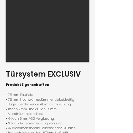
Türsystem
EXCLUSIV
Produkt Eigenschaften
• 75 mm Bautiefe.
• 75 mm hochwärmedämmende,beidseitig
flügelüberdeckende Aluminium Füllung.
• Innen 2mm und außen 1,5mm
Aluminiumblechdicke.
• 4-fach 6mm VSG Verglasung.
• 3-fach Hakenverrieglung von KFV.
• 3x dreidimensionale Rollenbänder
Dr.Hahn.
• Innendrücker, außen 800mm Stoßgriff.